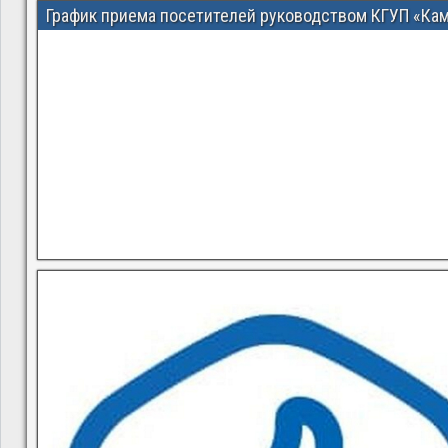
График приема посетителей руководством КГУП «Ка
В квитанциях ошибки, в подъезде мусор, сотрудники управ