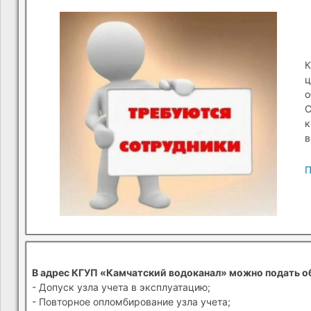
К
ц
о
С
к
в
П
В адрес КГУП «Камчатский водоканал» можно подать о
- Допуск узла учета в эксплуатацию;
- Повторное опломбирование узла учета;