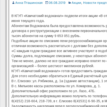
Анна Пташинская
06.08.2019
Акции
,
Новости предп
В КГУП «Камчатский водоканал» подвели итоги акции «В от
июня текущего года.
Абонентам Водоканала была предоставлена возможность р
договора о реструктуризации с внесением первоначальног
тысяч абонентов на сумму 9 653 051 рубль.
Подобные акции по списанию пени ресурсоснабжающая орг
отличная возможность рассчитаться с долгами без допол
«С каждым годом граждане все активнее участвуют в подоб
Суммы долга, подлежащие списанию, у некоторых абонент
Тем не менее, далеко не все граждане исправно платят п
организацией – более шестисот миллионов рублей.
КГУП «Камчатский водоканал» готов предоставить граждан
Для этого необходимо обратиться в Единый расчётный цен
В г. Елизово: ул. Рябикова, д. 1а (здание автостанции), 1 э
В с. Мильково кассы расположены по ул. Комарова, д. 1.
Дополнительный офис расположен по ул. Лазо, 47Б.
Дополнительную информацию можно получить по телефона
8(4152) 218-604, 218-739, в г. Елизово 8(41531) 6-90-35, в
Задолженность населения перед ресурсоснабжающей орган