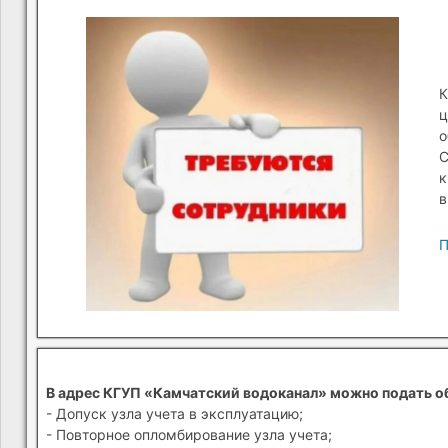
К
ц
о
С
к
в
П
В адрес КГУП «Камчатский водоканал» можно подать о
- Допуск узла учета в эксплуатацию;
- Повторное опломбирование узла учета;